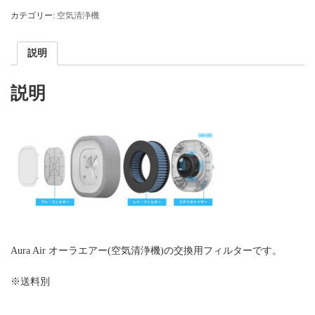
ラ
カテゴリー:
空気清浄機
エ
ア
ー
説明
専
用
HEPA
説明
フ
ィ
ル
タ
ー
交
換
用
フ
ィ
ル
タ
ー
Aura Air オーラエアー(空気清浄機)の交換用フィルターです。
個
※送料別